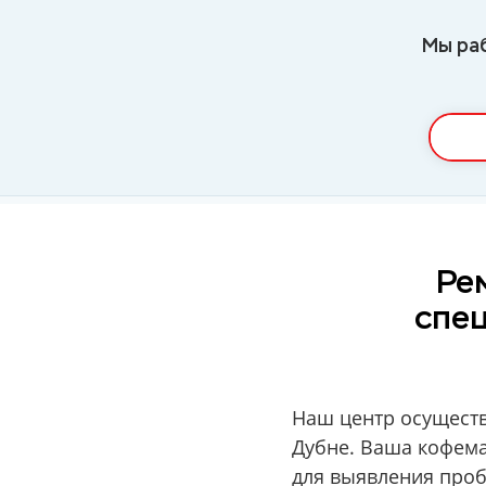
Мы ра
Ре
спе
Наш центр осуществ
Дубне. Ваша кофема
для выявления проб