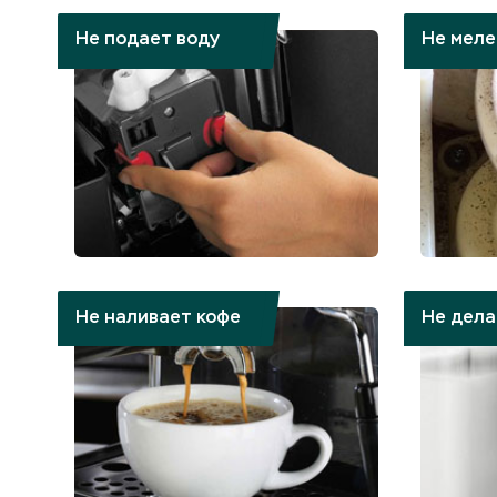
Не подает воду
Не меле
Не наливает кофе
Не дела