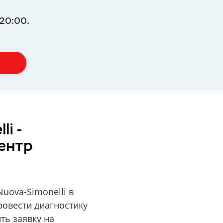
20:00.
i -
ентр
uova-Simonelli в
ровести диагностику
ть заявку на