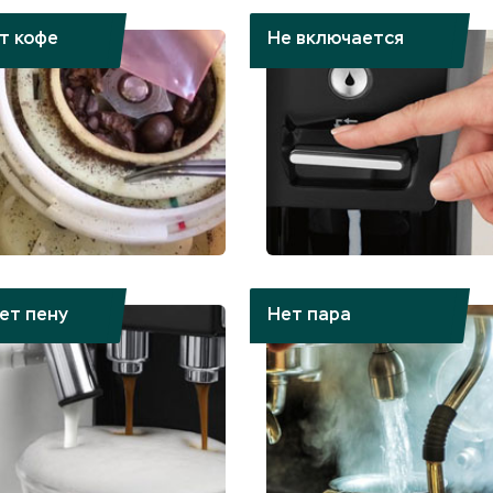
т кофе
Не включается
ет пену
Нет пара