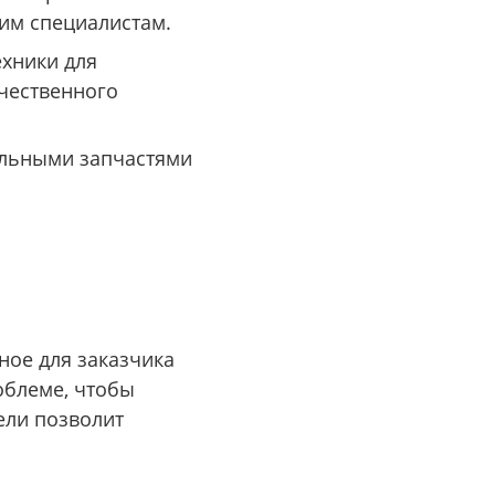
им специалистам.
хники для
чественного
альными запчастями
ное для заказчика
облеме, чтобы
ели позволит